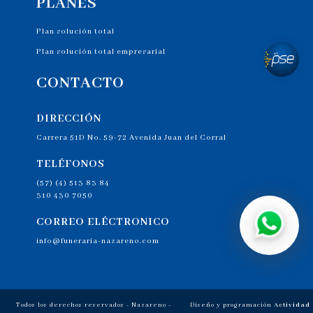
PLANES
Plan solución total
Plan solución total empresarial
CONTACTO
DIRECCIÓN
Carrera 51D No. 59-72 Avenida Juan del Corral
TELÉFONOS
(57) (4) 513 83 84
310 430 7050
CORREO ELÉCTRONICO
info@funeraria-nazareno.com
Todos los derechos reservados - Nazareno -
Diseño y programación
Actividad