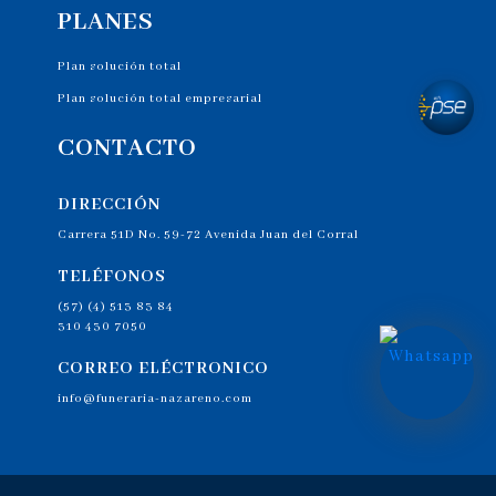
PLANES
Plan solución total
Plan solución total empresarial
CONTACTO
DIRECCIÓN
Carrera 51D No. 59-72 Avenida Juan del Corral
TELÉFONOS
(57) (4) 513 83 84
310 430 7050
CORREO ELÉCTRONICO
info@funeraria-nazareno.com