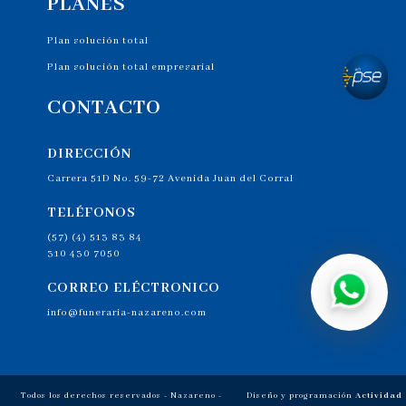
PLANES
Plan solución total
Plan solución total empresarial
CONTACTO
DIRECCIÓN
Carrera 51D No. 59-72 Avenida Juan del Corral
TELÉFONOS
(57) (4) 513 83 84
310 430 7050
CORREO ELÉCTRONICO
info@funeraria-nazareno.com
Todos los derechos reservados - Nazareno -
Diseño y programación
Actividad