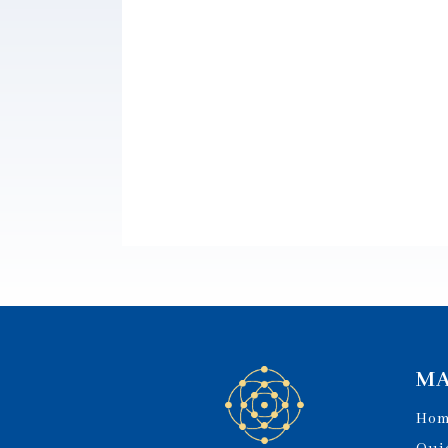
MA
Ho