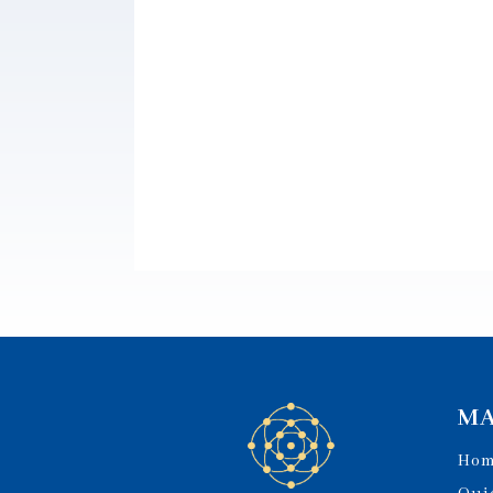
MA
Ho